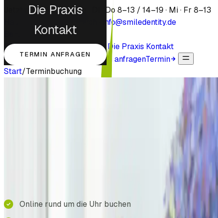
Die Praxis
Jetzt geschlossen
·
Mo · Di · Do 8–13 / 14–19 · Mi · Fr 8–13
Hauptstraße 45 · Dreieich
·
info@smiledentity.de
Kontakt
Behandlungen
Besonderheiten
Unser Team
Die Praxis
Kontakt
TERMIN ANFRAGEN
+49 6103 99 56 000
Termin anfragen
Termin
Start
/
Terminbuchung
Terminbuchung
Ihr Termin bei
smileDentity
Buchen Sie Ihren Wunschtermin bequem online –
schnell, unkompliziert und rund um die Uhr. Wählen Sie
einfach eine passende Zeit; wir bestätigen Ihren Termin
und freuen uns auf Ihren Besuch.
Online rund um die Uhr buchen