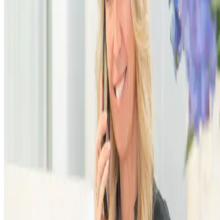
Adresse
smileDentity
Hauptstraße 45
63303 Dreieich
Sprechzeiten
Mo · Di · Do
8–13 / 14–19
Mi · Fr