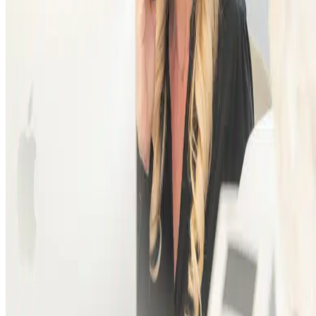
8–13
+49 6103 99 56 000
↗
Navigation starten
→
smileDentity
Zentrum für Ästhetisch-rekonstruktive Zahnmedizin ·
Dreieich
Praxis
Behandlungen
Besonderheiten
Unser Team
Die Praxis
Downloads & Links
Kontakt
Hauptstraße 45