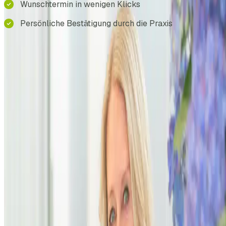
Wunschtermin in wenigen Klicks
Persönliche Bestätigung durch die Praxis
Jetzt Wunschtermin wählen
+49 6103 99 56 000
Standort
Mitten im
Rathaus
.
In weniger als 15 Autominuten von Frankfurt-
Sachsenhausen über die A661. Aus Neu-Isenburg,
Gravenbruch, Langen, Offenthal und Egelsbach in etwa 10
Minuten.